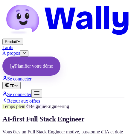
Produit
Tarifs
À propos
Planifier votre démo
Se connecter
FR
Se connecter
Retour aux offres
Temps plein
Belgique
Engineering
AI-first Full Stack Engineer
Vous êtes un Full Stack Engineer motivé, passionné d'IA et doté