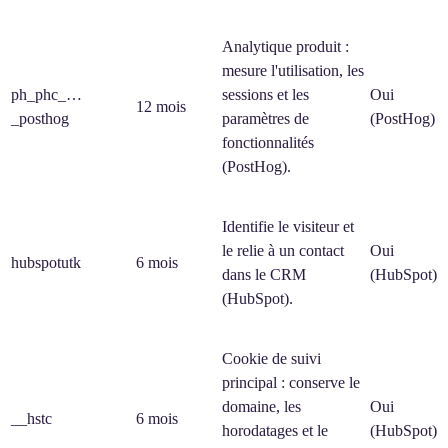
Analytique produit :
mesure l'utilisation, les
ph_phc_…
sessions et les
Oui
12 mois
_posthog
paramètres de
(PostHog)
fonctionnalités
(PostHog).
Identifie le visiteur et
le relie à un contact
Oui
hubspotutk
6 mois
dans le CRM
(HubSpot)
(HubSpot).
Cookie de suivi
principal : conserve le
domaine, les
Oui
__hstc
6 mois
horodatages et le
(HubSpot)