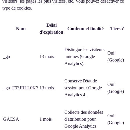
visiteurs, les pages les plus visitées, etc. Vous pouvez désactiver ce
type de cookies.
Délai
Nom
Contenu et finalité
Tiers ?
d'expiration
Distingue les visiteurs
Oui
_ga
13 mois
uniques (Google
(Google)
Analytics).
Conserve l'état de
Oui
_ga_F93JRLL0K7
13 mois
session pour Google
(Google)
Analytics 4.
Collecte des données
Oui
GAESA
1 mois
d'attribution pour
(Google)
Google Analytics.