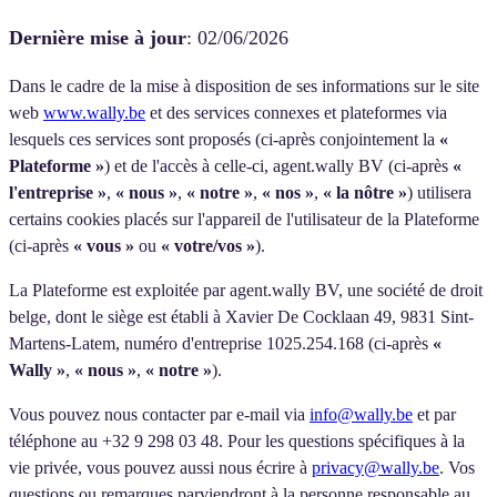
Dernière mise à jour
:
02/06/2026
Dans le cadre de la mise à disposition de ses informations sur le site
web
www.wally.be
et des services connexes et plateformes via
lesquels ces services sont proposés (ci-après conjointement la
«
Plateforme »
) et de l'accès à celle-ci, agent.wally BV (ci-après
«
l'entreprise »
,
« nous »
,
« notre »
,
« nos »
,
« la nôtre »
) utilisera
certains cookies placés sur l'appareil de l'utilisateur de la Plateforme
(ci-après
« vous »
ou
« votre/vos »
).
La Plateforme est exploitée par agent.wally BV, une société de droit
belge, dont le siège est établi à Xavier De Cocklaan 49, 9831 Sint-
Martens-Latem, numéro d'entreprise 1025.254.168 (ci-après
«
Wally »
,
« nous »
,
« notre »
).
Vous pouvez nous contacter par e-mail via
info@wally.be
et par
téléphone au +32 9 298 03 48. Pour les questions spécifiques à la
vie privée, vous pouvez aussi nous écrire à
privacy@wally.be
. Vos
questions ou remarques parviendront à la personne responsable au